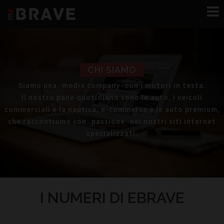
Vai
al
contenuto
CHI SIAMO
Siamo una
media company
con i motori in testa.
Il nostro pane quotidiano sono le auto, i veicoli
commerciali e la nautica, e-commerce e le auto premium,
che raccontiamo con
passione
nei nostri siti internet
specializzati.
I NUMERI DI EBRAVE