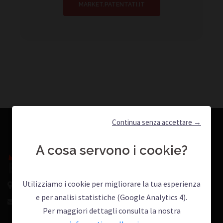
MARKET.PATENTATI.IT
Continua senza accettare →
CONTATTI
A cosa servono i cookie?
Utilizziamo i cookie per migliorare la tua esperienza
Vicolo Beltrami 4, 28010, Ameno (NO)
e per analisi statistiche (Google Analytics 4).
Contattaci
Per maggiori dettagli consulta la nostra