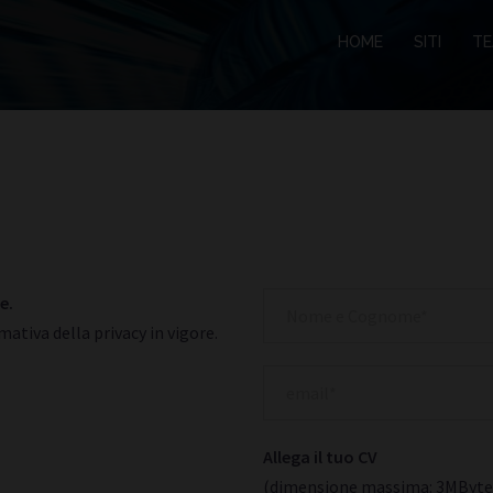
HOME
SITI
T
e.
mativa della privacy in vigore.
Allega il tuo CV
(dimensione massima: 3MByte - 